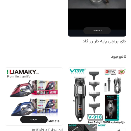
ناموجود
جای برنجی پایه دار رز گلد
ناموجود
ناموجود
اتو بخار کد jmk1019