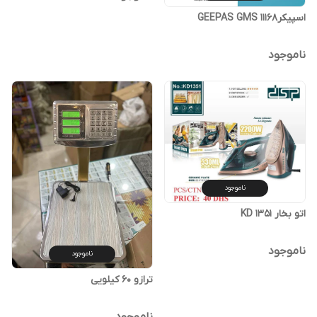
اسپیکرGEEPAS GMS 11168
ناموجود
ناموجود
اتو بخار KD 1351
ناموجود
ناموجود
ترازو 60 کیلویی