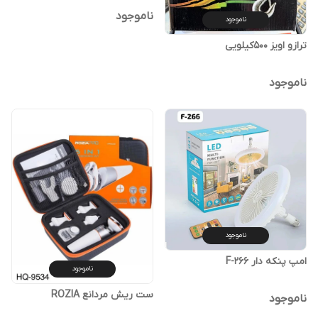
ناموجود
ناموجود
ترازو اویز 500کیلویی
ناموجود
ناموجود
امپ پنکه دار F-266
ناموجود
ست ریش مردانع ROZIA
ناموجود