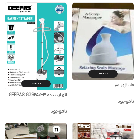
ناموجود
ناموجود
ماساژور سر
اتو ایستاده GEEPAS GGS25033
ناموجود
ناموجود