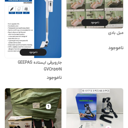
ناموجود
مبل بادی
ناموجود
ناموجود
جاروبرقی ایستاده GEEPAS
GVC2596N
ناموجود