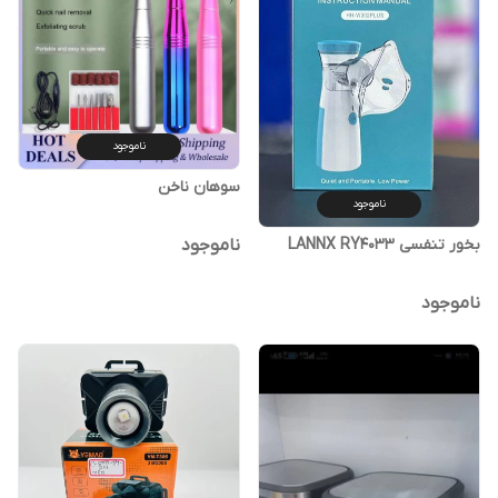
ناموجود
سوهان ناخن
ناموجود
ناموجود
بخور تنفسی LANNX RY4033
ناموجود