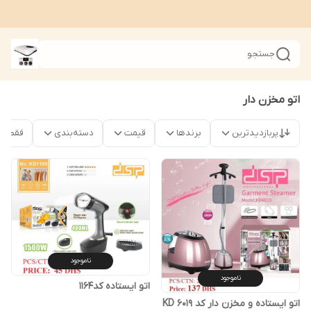
جستجو
اتو مخزن دار
پربازدیدترین
برندها
قیمت
دسته‌بندی
فقط محص
ناموجود
ناموجود
اتو ایستاده کد1164
اتو ایستاده و مخزن دار کد KD 6019