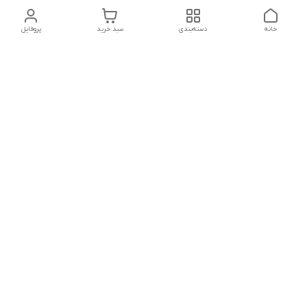
خانه
دسته‌بندی
سبد خرید
پروفایل
دسترسی سریع
تماس با ما
شکایات
درباره ما
قوانین و مقررات
سیاست حریم خصوصی
شماره تماس
021828084۳۳ 09126849930
آدرس ایمیل
https://www.youtube.com/channel/UCLP80hUNTKEmQP3xiG1a9ew