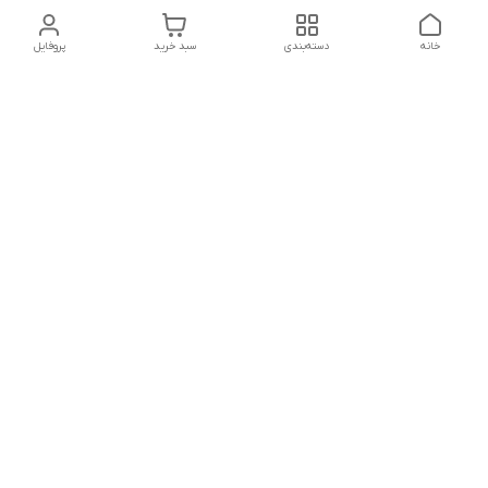
خانه
دسته‌بندی
سبد خرید
پروفایل
دسترسی سریع
تماس با ما
شکایات
درباره ما
قوانین و مقررات
سیاست حریم خصوصی
شماره تماس
021828084۳۳ 09126849930
آدرس ایمیل
https://www.youtube.com/channel/UCLP80hUNTKEmQP3xiG1a9ew