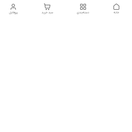
خانه
دسته‌بندی
سبد خرید
پروفایل
دسترسی سریع
تماس با ما
شکایات
درباره ما
قوانین و مقررات
سیاست حریم خصوصی
شماره تماس
021828084۳۳ 09126849930
آدرس ایمیل
https://www.youtube.com/channel/UCLP80hUNTKEmQP3xiG1a9ew