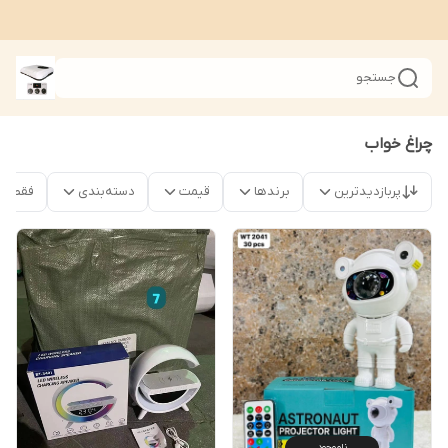
جستجو
چراغ خواب
پربازدیدترین
برندها
قیمت
دسته‌بندی
فقط محص
ناموجود