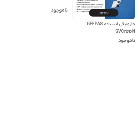
ناموجود
ناموجود
جاروبرقی ایستاده GEEPAS
GVC2596N
ناموجود