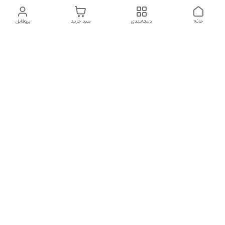
خانه
دسته‌بندی
سبد خرید
پروفایل
دسترسی سریع
تماس با ما
شکایات
درباره ما
قوانین و مقررات
سیاست حریم خصوصی
شماره تماس
021828084۳۳ 09126849930
آدرس ایمیل
https://www.youtube.com/channel/UCLP80hUNTKEmQP3xiG1a9ew