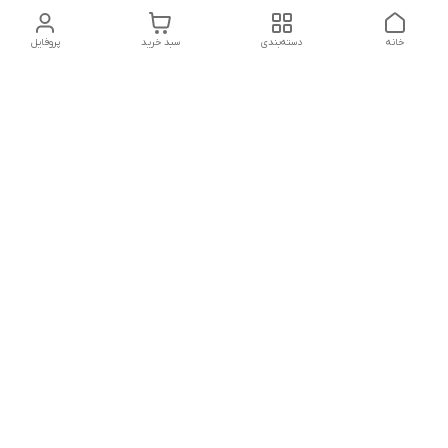
خانه
دسته‌بندی
سبد خرید
پروفایل
دسترسی سریع
تماس با ما
شکایات
درباره ما
قوانین و مقررات
سیاست حریم خصوصی
شماره تماس
021828084۳۳ 09126849930
آدرس ایمیل
https://www.youtube.com/channel/UCLP80hUNTKEmQP3xiG1a9ew