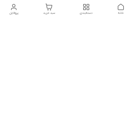
خانه
دسته‌بندی
سبد خرید
پروفایل
دسترسی سریع
تماس با ما
شکایات
درباره ما
قوانین و مقررات
سیاست حریم خصوصی
شماره تماس
021828084۳۳ 09126849930
آدرس ایمیل
https://www.youtube.com/channel/UCLP80hUNTKEmQP3xiG1a9ew