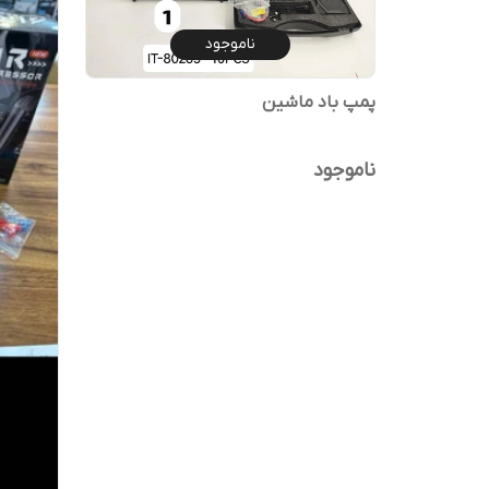
ناموجود
پمپ باد ماشین
ناموجود