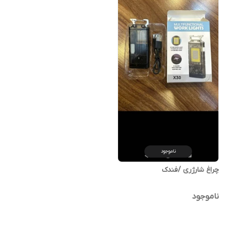
ناموجود
چراغ شارژری /فندک
ناموجود