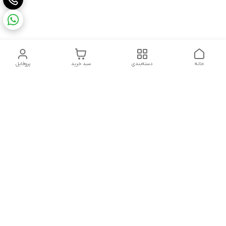
خانه
دسته‌بندی
سبد خرید
پروفایل
دسترسی سریع
تماس با ما
شکایات
درباره ما
قوانین و مقررات
سیاست حریم خصوصی
شماره تماس
021828084۳۳ 09126849930