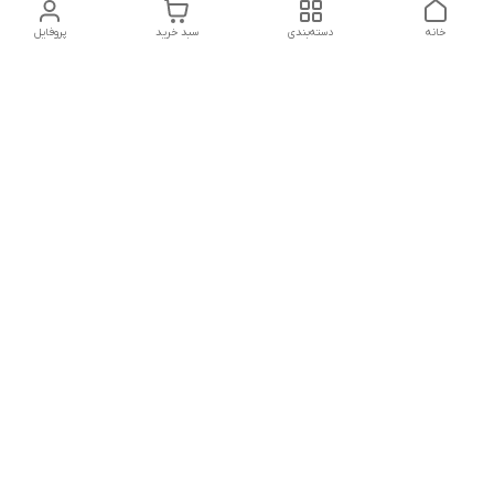
خانه
دسته‌بندی
سبد خرید
پروفایل
دسترسی سریع
تماس با ما
شکایات
درباره ما
قوانین و مقررات
سیاست حریم خصوصی
شماره تماس
021828084۳۳ 09126849930
آدرس ایمیل
https://www.youtube.com/channel/UCLP80hUNTKEmQP3xiG1a9ew