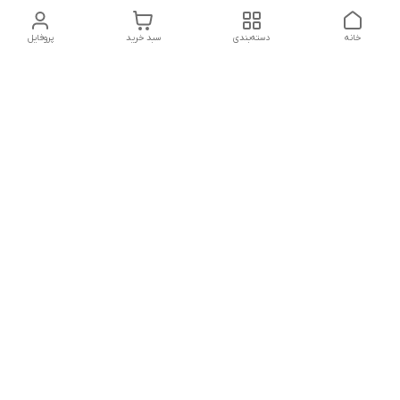
خانه
دسته‌بندی
سبد خرید
پروفایل
دسترسی سریع
تماس با ما
شکایات
درباره ما
قوانین و مقررات
سیاست حریم خصوصی
شماره تماس
021828084۳۳ 09126849930
آدرس ایمیل
https://www.youtube.com/channel/UCLP80hUNTKEmQP3xiG1a9ew