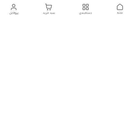
خانه
دسته‌بندی
سبد خرید
پروفایل
دسترسی سریع
تماس با ما
شکایات
درباره ما
قوانین و مقررات
سیاست حریم خصوصی
شماره تماس
021828084۳۳ 09126849930
آدرس ایمیل
https://www.youtube.com/channel/UCLP80hUNTKEmQP3xiG1a9ew