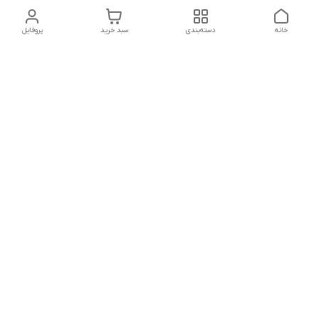
خانه
دسته‌بندی
سبد خرید
پروفایل
دسترسی سریع
تماس با ما
شکایات
درباره ما
قوانین و مقررات
سیاست حریم خصوصی
شماره تماس
021828084۳۳ 09126849930
آدرس ایمیل
https://www.youtube.com/channel/UCLP80hUNTKEmQP3xiG1a9ew