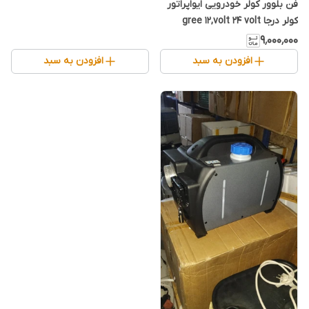
فن بلوور کولر خودرویی ایواپراتور
کولر درجا gree 12,volt 24 volt
۹٬۰۰۰٬۰۰۰
افزودن به سبد
افزودن به سبد