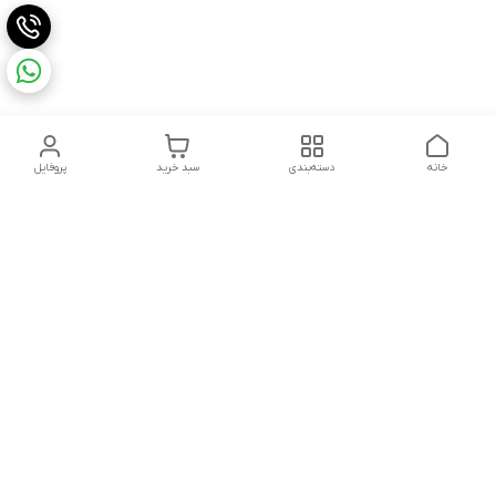
خانه
دسته‌بندی
سبد خرید
پروفایل
دسترسی سریع
تماس با ما
شکایات
درباره ما
قوانین و مقررات
سیاست حریم خصوصی
شماره تماس
021828084۳۳ 09126849930