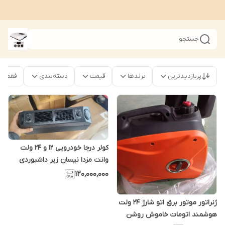
جستجو
پربازدیدترین
برندها
قیمت
دسته‌بندی
فقط محص
کولر درجا خودرویی 12 و 24 ولت
وانت مزدا نیسان زیر داشبوردی
۱۲۰٬۰۰۰٬۰۰۰
ژنراتور موتور برق اتو شارژ 24 ولت
هوشمند اتومات خاموش روشن