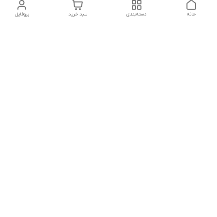
خانه
دسته‌بندی
سبد خرید
پروفایل
دسترسی سریع
تماس با ما
شکایات
درباره ما
قوانین و مقررات
سیاست حریم خصوصی
شماره تماس
021828084۳۳ 09126849930
آدرس ایمیل
https://www.youtube.com/channel/UCLP80hUNTKEmQP3xiG1a9ew