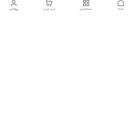
خانه
دسته‌بندی
سبد خرید
پروفایل
دسترسی سریع
تماس با ما
شکایات
درباره ما
قوانین و مقررات
سیاست حریم خصوصی
شماره تماس
021828084۳۳ 09126849930
آدرس ایمیل
https://www.youtube.com/channel/UCLP80hUNTKEmQP3xiG1a9ew