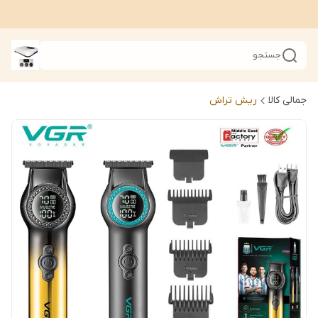
جستجو
جمالی کالا
ریش تراش