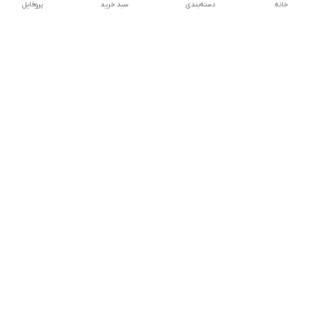
خانه
دسته‌بندی
سبد خرید
پروفایل
دسترسی سریع
تماس با ما
شکایات
درباره ما
قوانین و مقررات
سیاست حریم خصوصی
شماره تماس
021828084۳۳ 09126849930
آدرس ایمیل
https://www.youtube.com/channel/UCLP80hUNTKEmQP3xiG1a9ew