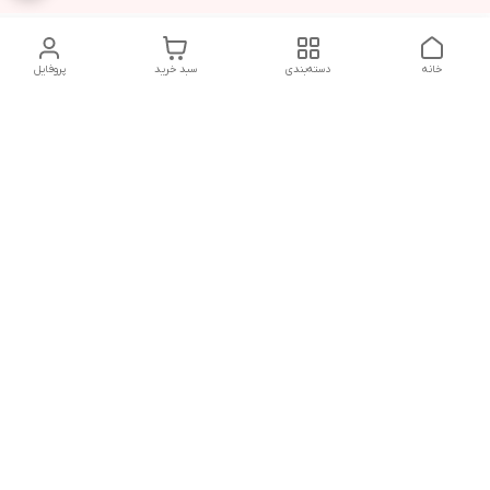
خانه
دسته‌بندی
سبد خرید
پروفایل
دسترسی سریع
تماس با ما
شکایات
درباره ما
قوانین و مقررات
سیاست حریم خصوصی
شماره تماس
021828084۳۳ 09126849930
آدرس ایمیل
https://www.youtube.com/channel/UCLP80hUNTKEmQP3xiG1a9ew