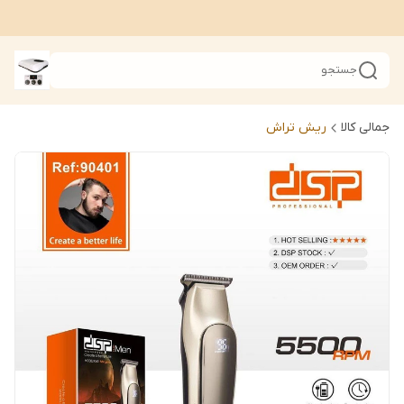
جستجو
جمالی کالا
ریش تراش