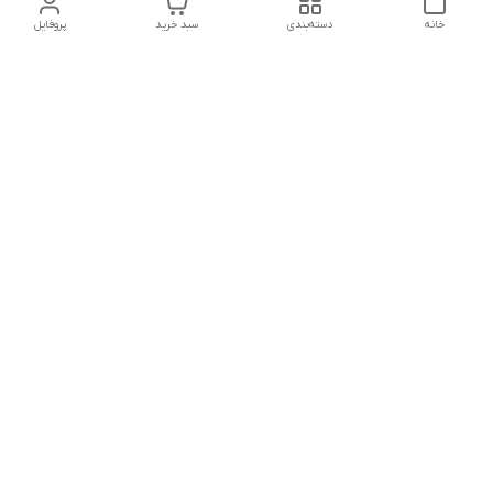
خانه
دسته‌بندی
سبد خرید
پروفایل
دسترسی سریع
تماس با ما
شکایات
درباره ما
قوانین و مقررات
سیاست حریم خصوصی
شماره تماس
021828084۳۳ 09126849930
آدرس ایمیل
https://www.youtube.com/channel/UCLP80hUNTKEmQP3xiG1a9ew