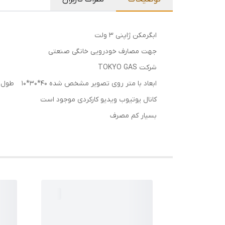
ابگرمکن ژاپنی 3 ولت
جهت مصارف خودرویی خانگی صنعتی
شرکت TOKYO GAS
ابعاد با متر روی تصویر مشخص شده 40*30*10 طول 40 عرض 30 قطر 10 سانتی متر
کانال یوتیوب ویدیو کارکردی موجود است
بسیار کم مصرف