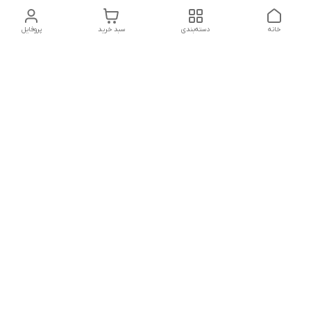
خانه
دسته‌بندی
سبد خرید
پروفایل
دسترسی سریع
تماس با ما
شکایات
درباره ما
قوانین و مقررات
سیاست حریم خصوصی
شماره تماس
021828084۳۳ 09126849930
آدرس ایمیل
https://www.youtube.com/channel/UCLP80hUNTKEmQP3xiG1a9ew