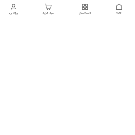
خانه
دسته‌بندی
سبد خرید
پروفایل
دسترسی سریع
تماس با ما
شکایات
درباره ما
قوانین و مقررات
سیاست حریم خصوصی
شماره تماس
021828084۳۳ 09126849930
آدرس ایمیل
https://www.youtube.com/channel/UCLP80hUNTKEmQP3xiG1a9ew