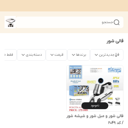
جستجو
قالی شور
جدیدترین
برندها
قیمت
دسته‌بندی
فقط محصو
ناموجود
قالی شور و مبل شور و شیشه شور
/ کد 2049