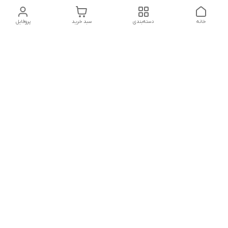
خانه
دسته‌بندی
سبد خرید
پروفایل
دسترسی سریع
تماس با ما
شکایات
درباره ما
قوانین و مقررات
سیاست حریم خصوصی
شماره تماس
021828084۳۳ 09126849930
آدرس ایمیل
https://www.youtube.com/channel/UCLP80hUNTKEmQP3xiG1a9ew