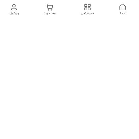
خانه
دسته‌بندی
سبد خرید
پروفایل
دسترسی سریع
تماس با ما
شکایات
درباره ما
قوانین و مقررات
سیاست حریم خصوصی
شماره تماس
021828084۳۳ 09126849930
آدرس ایمیل
https://www.youtube.com/channel/UCLP80hUNTKEmQP3xiG1a9ew