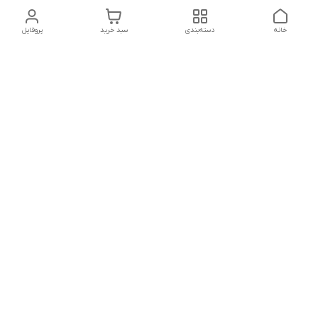
خانه
دسته‌بندی
سبد خرید
پروفایل
دسترسی سریع
تماس با ما
شکایات
درباره ما
قوانین و مقررات
سیاست حریم خصوصی
شماره تماس
021828084۳۳ 09126849930
آدرس ایمیل
https://www.youtube.com/channel/UCLP80hUNTKEmQP3xiG1a9ew