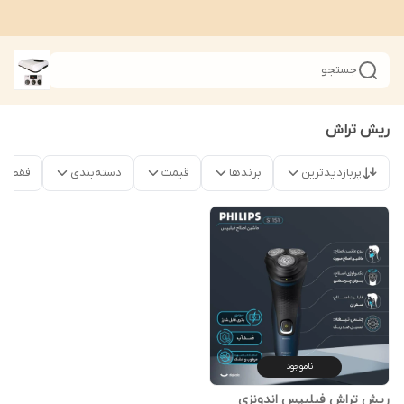
جستجو
ریش تراش
پربازدیدترین
برندها
قیمت
دسته‌بندی
فقط محص
ناموجود
ریش تراش فیلیپس اندونزی