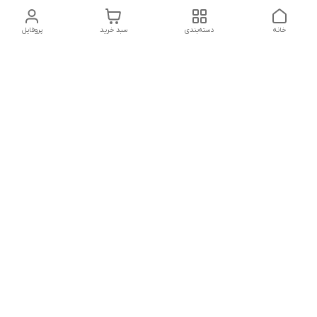
خانه
دسته‌بندی
سبد خرید
پروفایل
دسترسی سریع
تماس با ما
شکایات
درباره ما
قوانین و مقررات
سیاست حریم خصوصی
شماره تماس
021828084۳۳ 09126849930
آدرس ایمیل
https://www.youtube.com/channel/UCLP80hUNTKEmQP3xiG1a9ew