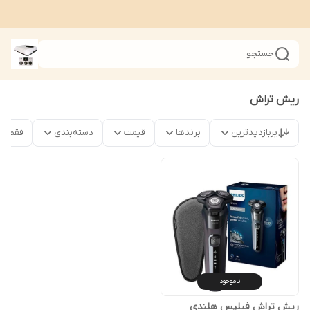
جستجو
ریش تراش
پربازدیدترین
برندها
قیمت
دسته‌بندی
فقط محص
ناموجود
ریش تراش فیلپس هلندی