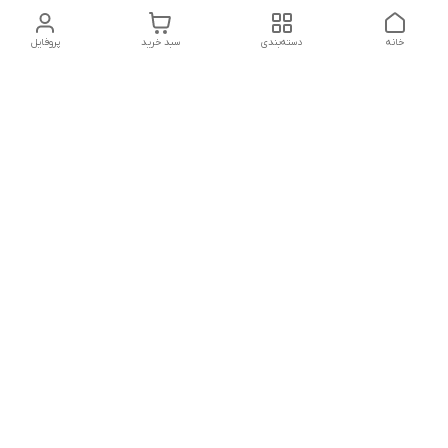
خانه
دسته‌بندی
سبد خرید
پروفایل
دسترسی سریع
تماس با ما
شکایات
درباره ما
قوانین و مقررات
سیاست حریم خصوصی
شماره تماس
021828084۳۳ 09126849930
آدرس ایمیل
https://www.youtube.com/channel/UCLP80hUNTKEmQP3xiG1a9ew