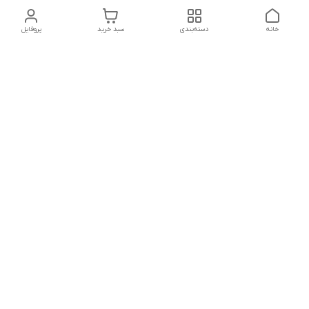
خانه
دسته‌بندی
سبد خرید
پروفایل
دسترسی سریع
تماس با ما
شکایات
درباره ما
قوانین و مقررات
سیاست حریم خصوصی
شماره تماس
021828084۳۳ 09126849930
آدرس ایمیل
https://www.youtube.com/channel/UCLP80hUNTKEmQP3xiG1a9ew