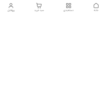
خانه
دسته‌بندی
سبد خرید
پروفایل
دسترسی سریع
تماس با ما
شکایات
درباره ما
قوانین و مقررات
سیاست حریم خصوصی
شماره تماس
021828084۳۳ 09126849930
آدرس ایمیل
https://www.youtube.com/channel/UCLP80hUNTKEmQP3xiG1a9ew