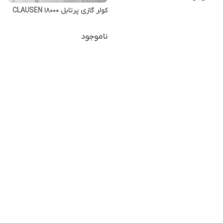
کولر گازی پرتابل CLAUSEN 18000
ناموجود