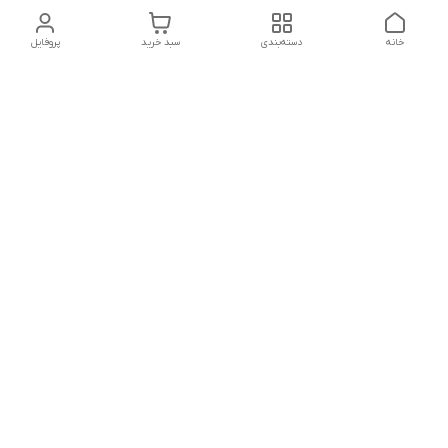
خانه
دسته‌بندی
سبد خرید
پروفایل
دسترسی سریع
تماس با ما
شکایات
درباره ما
قوانین و مقررات
سیاست حریم خصوصی
شماره تماس
021828084۳۳ 09126849930
آدرس ایمیل
https://www.youtube.com/channel/UCLP80hUNTKEmQP3xiG1a9ew