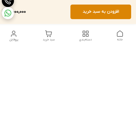
افزودن به سبد خرید
10,000,000
خانه
دسته‌بندی
سبد خرید
پروفایل
دسترسی سریع
تماس با ما
شکایات
درباره ما
قوانین و مقررات
سیاست حریم خصوصی
شماره تماس
021828084۳۳ 09126849930