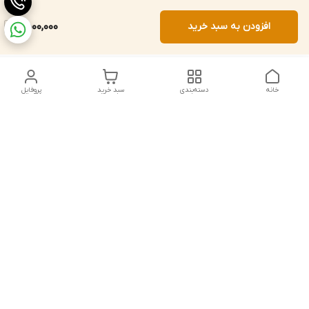
افزودن به سبد خرید
9,500,000
خانه
دسته‌بندی
سبد خرید
پروفایل
دسترسی سریع
تماس با ما
شکایات
درباره ما
قوانین و مقررات
سیاست حریم خصوصی
شماره تماس
021828084۳۳ 09126849930