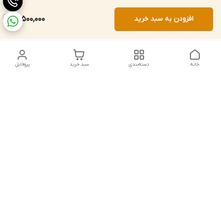
افزودن به سبد خرید
14,500,000
خانه
دسته‌بندی
سبد خرید
پروفایل
دسترسی سریع
تماس با ما
شکایات
درباره ما
قوانین و مقررات
سیاست حریم خصوصی
شماره تماس
021828084۳۳ 09126849930