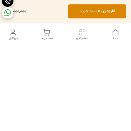
افزودن به سبد خرید
22,000,000
خانه
دسته‌بندی
سبد خرید
پروفایل
دسترسی سریع
تماس با ما
شکایات
درباره ما
قوانین و مقررات
سیاست حریم خصوصی
شماره تماس
021828084۳۳ 09126849930