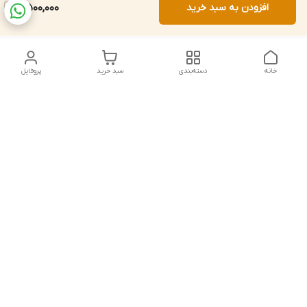
افزودن به سبد خرید
8,500,000
خانه
دسته‌بندی
سبد خرید
پروفایل
دسترسی سریع
تماس با ما
شکایات
درباره ما
قوانین و مقررات
سیاست حریم خصوصی
شماره تماس
021828084۳۳ 09126849930
آدرس ایمیل