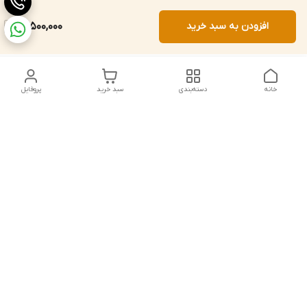
افزودن به سبد خرید
14,500,000
خانه
دسته‌بندی
سبد خرید
پروفایل
دسترسی سریع
تماس با ما
شکایات
درباره ما
قوانین و مقررات
سیاست حریم خصوصی
شماره تماس
021828084۳۳ 09126849930