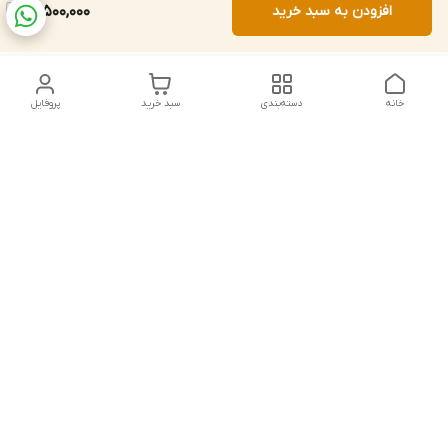
افزودن به سبد خرید
18,500,000
خانه
دسته‌بندی
سبد خرید
پروفایل
دسترسی سریع
تماس با ما
شکایات
درباره ما
قوانین و مقررات
سیاست حریم خصوصی
شماره تماس
021828084۳۳ 09126849930
آدرس ایمیل