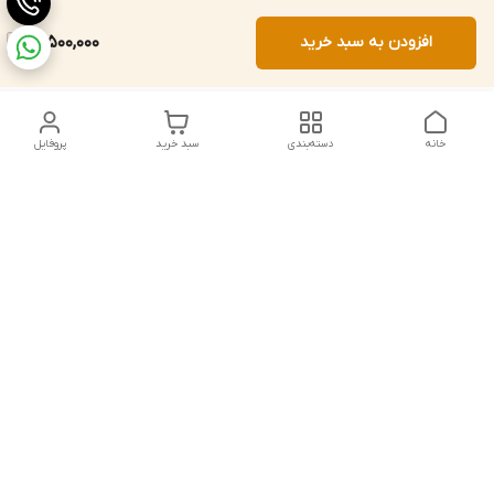
افزودن به سبد خرید
18,500,000
خانه
دسته‌بندی
سبد خرید
پروفایل
دسترسی سریع
تماس با ما
شکایات
درباره ما
قوانین و مقررات
سیاست حریم خصوصی
شماره تماس
021828084۳۳ 09126849930