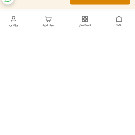
خانه
دسته‌بندی
سبد خرید
پروفایل
دسترسی سریع
تماس با ما
شکایات
درباره ما
قوانین و مقررات
سیاست حریم خصوصی
شماره تماس
021828084۳۳ 09126849930
آدرس ایمیل
https://www.youtube.com/channel/UCLP80hUNTKEmQP3xiG1a9ew