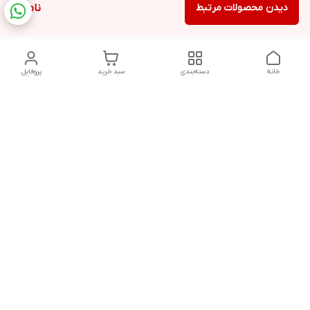
دیدن محصولات مرتبط
ناموجود
خانه
دسته‌بندی
سبد خرید
پروفایل
دسترسی سریع
تماس با ما
شکایات
درباره ما
قوانین و مقررات
سیاست حریم خصوصی
شماره تماس
021828084۳۳ 09126849930
آدرس ایمیل