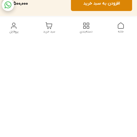
افزودن به سبد خرید
14,500,000
خانه
دسته‌بندی
سبد خرید
پروفایل
دسترسی سریع
تماس با ما
شکایات
درباره ما
قوانین و مقررات
سیاست حریم خصوصی
شماره تماس
021828084۳۳ 09126849930
آدرس ایمیل