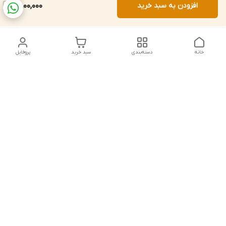
افزودن به سبد خرید
6,800,000
خانه
دسته‌بندی
سبد خرید
پروفایل
دسترسی سریع
تماس با ما
شکایات
درباره ما
قوانین و مقررات
سیاست حریم خصوصی
شماره تماس
021828084۳۳ 09126849930
آدرس ایمیل