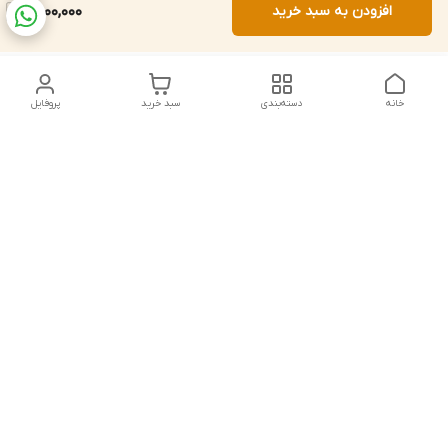
افزودن به سبد خرید
6,000,000
خانه
دسته‌بندی
سبد خرید
پروفایل
دسترسی سریع
تماس با ما
شکایات
درباره ما
قوانین و مقررات
سیاست حریم خصوصی
شماره تماس
021828084۳۳ 09126849930
آدرس ایمیل