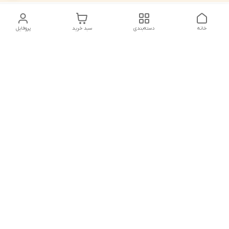
خانه
دسته‌بندی
سبد خرید
پروفایل
دسترسی سریع
تماس با ما
شکایات
درباره ما
قوانین و مقررات
سیاست حریم خصوصی
شماره تماس
021828084۳۳ 09126849930
آدرس ایمیل
https://www.youtube.com/channel/UCLP80hUNTKEmQP3xiG1a9ew