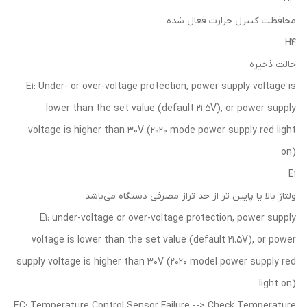
محافظت کنترل حرارت فعال شده
H4
حالت ذخیره
E1: Under- or over-voltage protection, power supply voltage is
lower than the set value (default 21.5V), or power supply
voltage is higher than 30V (2020 mode power supply red light
on)
E1
ولتاژ بالا یا پایین تر از حد تراز مصرفی دستگاه می‌باشد
E1: under-voltage or over-voltage protection, power supply
voltage is lower than the set value (default 21.5V), or power
supply voltage is higher than 30V (2020 model power supply red
light on)
EC: Temperature Control Sensor Failure --> Check Temperature